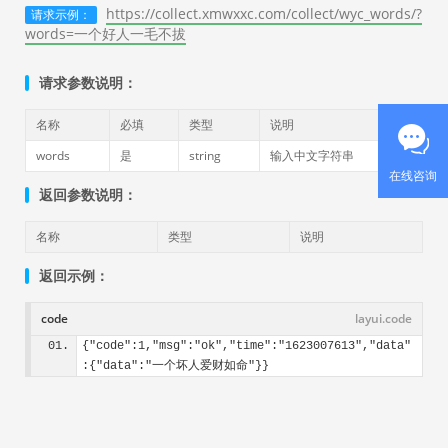
https://collect.xmwxxc.com/collect/wyc_words/?
请求示例：
words=一个好人一毛不拔
请求参数说明：
名称
必填
类型
说明
words
是
string
输入中文字符串
返回参数说明：
名称
类型
说明
返回示例：
code
layui.code
{"code":1,"msg":"ok","time":"1623007613","data"
:{"data":"一个坏人爱财如命"}}